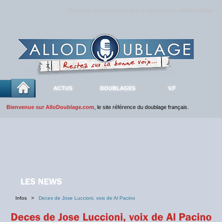
Rejoignez sans plus attendre la communauté
AlloDoublage
!
ACTUS
DOUBLAGES
V.F
Bienvenue sur AlloDoublage.com
, le site référence du doublage français.
Infos >
Deces de Jose Luccioni, voix de Al Pacino