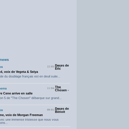
Deces de
22/05/2025
Eric
d, voix de Vegeta & Seiya
e du doublage français est en deuil suite...
The
11/04/2025
Chosen -
e Cene arrive en salle
on 5 de "The Chosen" débarque sur grand...
Deces de
09/01/2025
Benoit
ne, voix de Morgan Freeman
avec une immense tristesse que nous vous
ons...