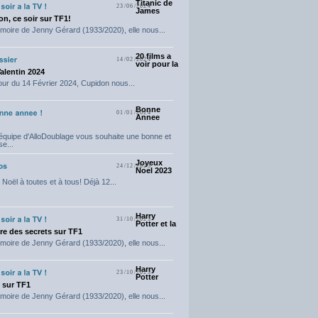
Titanic de
23/06/2024
James
n, ce soir sur TF1!
moire de Jenny Gérard (1933/2020), elle nous...
20 films a
14/02/2024
voir pour la
Valentin 2024
our du 14 Février 2024, Cupidon nous...
Bonne
01/01/2024
Annee
'équipe d'AlloDoublage vous souhaite une bonne et
e...
Joyeux
24/12/2023
Noel 2023
Noël à toutes et à tous! Déjà 12...
Harry
31/10/2023
Potter et la
e des secrets sur TF1
moire de Jenny Gérard (1933/2020), elle nous...
Harry
23/10/2023
Potter
t sur TF1
moire de Jenny Gérard (1933/2020), elle nous...