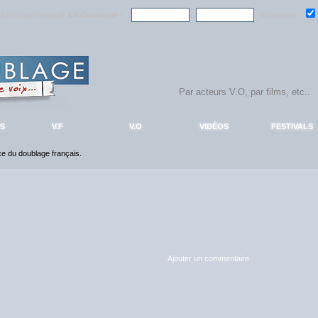
ndre la communauté
AlloDoublage
!
Mémoriser :
S
V.F
V.O
VIDÉOS
FESTIVALS
nce du doublage français.
Ajouter un commentaire