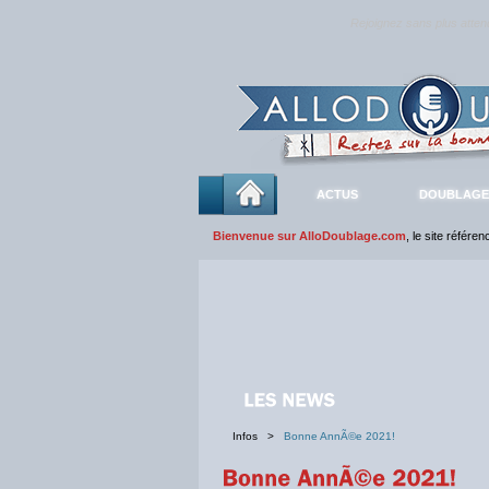
Rejoignez sans plus atte
ACTUS
DOUBLAGE
Bienvenue sur AlloDoublage.com
, le site référe
Infos >
Bonne AnnÃ©e 2021!