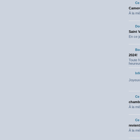
Camero
À la mé
Saint 
En ce j
2024!
Toute l
heureus
Joyeux 
chambr
À la mé
revien
À la mé