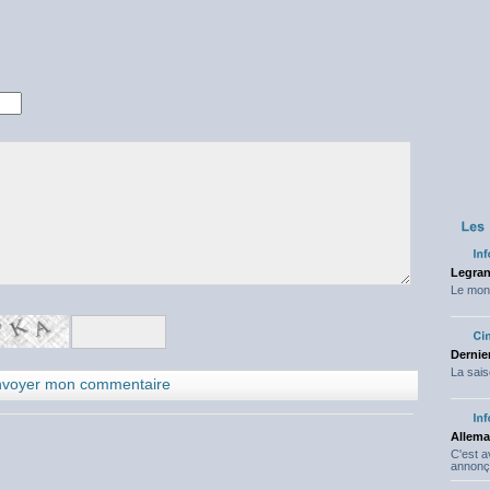
Legran
Le mond
Dernier
La sais
Allema
C'est 
annonç