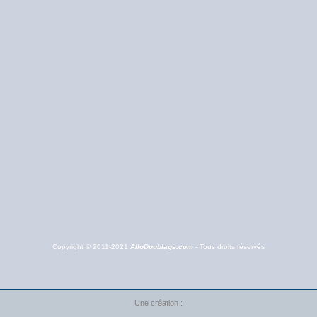
Copyright © 2011-2021
AlloDoublage.com
- Tous droits réservés
Une création :